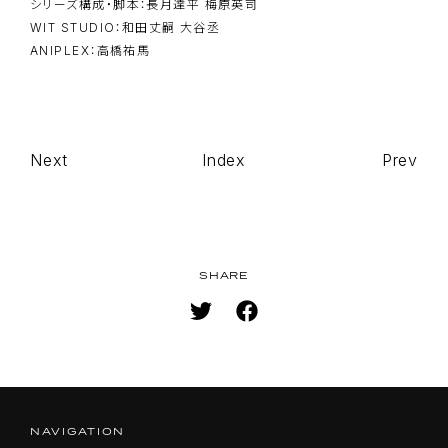
シリーズ構成・脚本：長月達平 梅原英司
WIT STUDIO：和田丈嗣 大谷丞
ANIPLEX：高橋祐馬
Next
Index
Prev
TOP
NAVIGATION
NEWS
ON AIR
STAFF/CAST
SHARE
WORLD
STORY
CHARACTER
BD/DVD
NAVIGATION