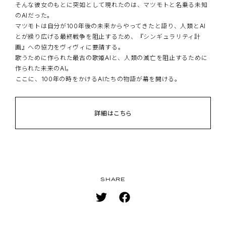
BD/DVD
そんな彼女のもとに突如として現れたのは、マツモトと名乗る未知
を要請する――。
つ…！
歴史の修正点でヴィヴィが目の当たりにしたのは、本来の歴史――正史
の次なるシンギュラリティポイントでもあるイベントに参加するヴ
のは、避けなくてはならな かった最終戦争の絶望的な光景だった。
のAIだった。
話題沸騰のオリジナルアニメ、公式コミカライズ始動!!
よりはるかに発達したAI技術と、それにより発展した世界だった。
ィヴィは、正史で“自殺”したとされるAI、オフィーリアと出会う。
シンギュラリティ計画の失敗と人類滅亡の危機を知ったヴィヴィ
MUSIC
マツモトは自分が100年後の未来からやってきたと語り、人類とAI
オリジナルアニメ「Vivy -Fluorite Eye's Song-」公式コミカライ
AIが過剰に発展している謎を探るため、ヴィヴィはこの時代のAI研
『オフィーリアの自殺』を呼び水に引き起こされる“魂の有無”を問
は、事態を打開する手段を求め、全ての始まりを知る『シンギュラ
とが繰り広げる最終戦争を阻止するため、『シンギュラリティ計
ズ第②巻！
究者、冴木タツヤの元へ向かう。
う論争を防ぐため、ヴィヴィとマツモトはオフィーリアの自殺を阻
リティ計画』の発案者、松本博士のもとへと向かう――。 AIを愛する
BOOK
画』への協力をヴィヴィに要請する。
マツモト曰く、彼は人類で初めてAIと結婚した人物であるとされて
止すべく、彼女を取り巻く舞台へ介入する。しかし、真実を探るう
人々が、AIを憎む人々が、人間に寄り添うAIが、AIを支えたAIが、
歌うために作られた最古の歌姫AIと、人類の滅亡を阻止するために
いて――。
ち、ヴィヴィにあってはならない“人間”との再会が訪れ――。
そして百年の時を共にした『歌姫』とそのパートナーが、今、旅の
GOODS
作られた未来のAI。
AIに心がないのなら、AIを愛する心は虚構なのか。――これは、人とAI
――自ら命を投げ出す所業、それはAIの“魂”の存在を証明するのか、そ
フィナーレを迎える。
SPECIAL
――ここに、100年の時をかけるAIたちの物語が幕を開ける。
と、愛の物語。
れとも否か？
その旅路の祝福に、どうぞ"心"のこもった拍手を。
EVENT
詳細はこちら
詳細はこちら
詳細はこちら
詳細はこちら
ACCOUNT
SHARE
SHARE