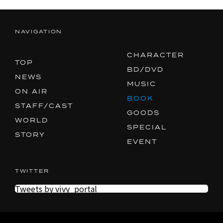
NAVIGATION
CHARACTER
TOP
BD/DVD
NEWS
MUSIC
ON AIR
BOOK
STAFF/CAST
GOODS
WORLD
SPECIAL
STORY
EVENT
TWITTER
Tweets by vivy_portal