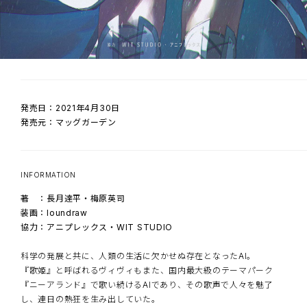
発売日：2021年4月30日
発売日：2021年5月31日
発売日：2021年6月30日
発売日：2021年7月30日
発売日：2021年8月10日
発売日：2022年4月7日
発売元：マッグガーデン
発売元：マッグガーデン
発売元：マッグガーデン
発売元：マッグガーデン
発売元：マッグガーデン
発売元：マッグガーデン
TOP
NAVIGATION
NEWS
INFORMATION
INFORMATION
INFORMATION
INFORMATION
INFORMATION
INFORMATION
ON AIR
著 ：長月達平・梅原英司
著 ：長月達平・梅原英司
著 ：長月達平・梅原英司
著 ：長月達平・梅原英司
原作：Vivy Score
原作：Vivy Score
装画：loundraw
装画：loundraw
装画：loundraw
装画：loundraw
漫画：山高守人
漫画：山高守人
STAFF/CAST
協力：アニプレックス・WIT STUDIO
協力：アニプレックス・WIT STUDIO
協力：アニプレックス・WIT STUDIO
協力：アニプレックス・WIT STUDIO
ⒸVivy Score / アニプレックス・WIT STUDIO
ⒸVivy Score / アニプレックス・WIT STUDIO
WORLD
AI
AI
AI
ヴィヴィ
ヴィヴィ
ヴィヴィ
科学の発展と共に、人類の生活に欠かせぬ存在となったAI。
国内最大級のテーマパーク『ニーアランド』で活動する歌姫AI・ヴ
AI命名法の阻止から15年、歌姫AI・ヴィヴィはシンギュラリティ計
＜
＜
＜私＞
私
私
＞に魂の有無を問うなら、＜
＞が愛を謳うなら、＜
が人を愛するなら、
＜私＞
私
＞も愛を歌うから――。
は何を愛するの――。
私
＞の歌に宿るのは――。
STORY
『歌姫』と呼ばれるヴィヴィもまた、国内最大級のテーマパーク
ィヴィのもとに、突如現れた未知のAI・マツモト。100年後の未来
画を遂行するため、長き眠りから目を覚ます。未来から送り込まれ
『ニーアランド』で歌い続けるAIであり、その歌声で人々を魅了
からやってきたと語るマツモトは、人類とAIとが繰り広げる最終戦
たAI・マツモトと再会したヴィヴィは、AIによる未曾有のテロ――宇宙
100年後に勃発する人類とAIの最終戦争を阻止するべく、『シンギ
ヴィヴィとマツモト、100年の旅路の新たな舞台。新旧の歌姫型AI
『シンギュラリティ計画』を完了し、人類とAIとの戦争を阻止した
CHARACTER
し、連日の熱狂を生み出していた。
争を阻止するため、ヴィヴィに『シンギュラリティ計画』への協力
ホテル「サンライズ」の墜落を阻止するため、広大な宇宙へと旅立
ュラリティ計画』を開始したヴィヴィとマツモト。 しかし、次なる
が一堂に会する歌の祭典『ゾディアック・サインズ・フェス』。そ
はずだった ヴィヴィ。 しかし、目覚めた彼女の前に広がっていた