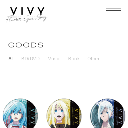
GOODS
All
BD/DVD
Music
Book
Other