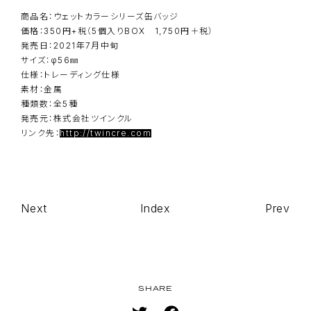
TOP
NAVIGATION
商品名：ウェットカラーシリーズ缶バッジ
価格：350円+税（5個入りBOX 1,750円＋税）
NEWS
発売日：2021年7月中旬
ON AIR
サイズ：φ56㎜
仕様：トレーディング仕様
STAFF/CAST
素材：金属
種類数：全5種
WORLD
発売元：株式会社ツインクル
STORY
リンク先：
http://twincre.com
CHARACTER
BD/DVD
Next
Index
Prev
MUSIC
BOOK
GOODS
SPECIAL
SHARE
EVENT